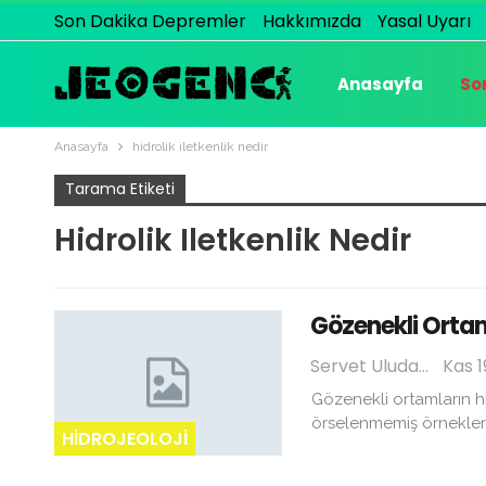
Son Dakika Depremler
Hakkımızda
Yasal Uyarı
Anasayfa
So
Anasayfa
hidrolik iletkenlik nedir
Tarama Etiketi
Hidrolik Iletkenlik Nedir
Gözenekli Ortamı
Servet Uludağ
Kas 1
Gözenekli ortamların hi
örselenmemiş örnekler 
HIDROJEOLOJI