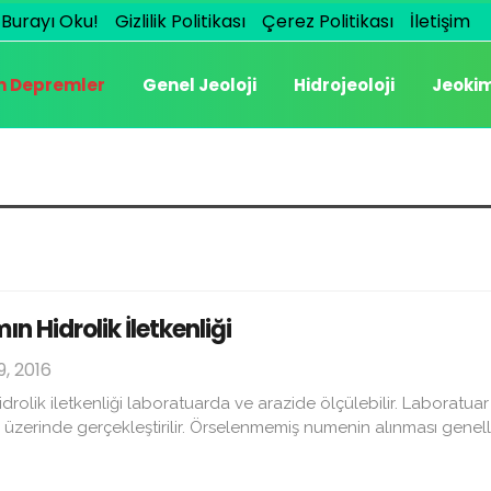
Burayı Oku!
Gizlilik Politikası
Çerez Politikası
İletişim
n Depremler
Genel Jeoloji
Hidrojeoloji
Jeoki
n Hidrolik İletkenliği
9, 2016
drolik iletkenliği laboratuarda ve arazide ölçülebilir. Laboratu
üzerinde gerçekleştirilir. Örselenmemiş numenin alınması genell