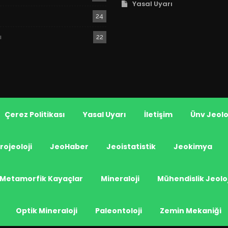
Yasal Uyarı
24
ı
22
Çerez Politikası
Yasal Uyarı
İletişim
Ünv Jeolo
rojeoloji
JeoHaber
Jeoistatistik
Jeokimya
Metamorfik Kayaçlar
Mineraloji
Mühendislik Jeoloj
Optik Mineraloji
Paleontoloji
Zemin Mekaniği