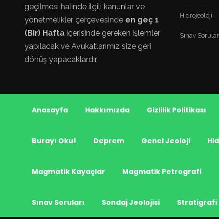
geçilmesi halinde ilgili kanunlar ve
Hidrojeoloji
yönetmelikler çerçevesinde
en geç 1
(Bir) Hafta
içerisinde gereken işlemler
Sınav Sorular
yapılacak ve Avukatlarımız size geri
dönüş yapacaklardır.
Anasayfa
Hakkımızda
Gizlilik Politikası
Burayı Oku!
Deprem
Genel Jeoloji
Hid
Magmatik Kayaçlar
Magmatik Petrografi
Sınav Soruları
Sondaj Jeolojisi
Stratigrafi