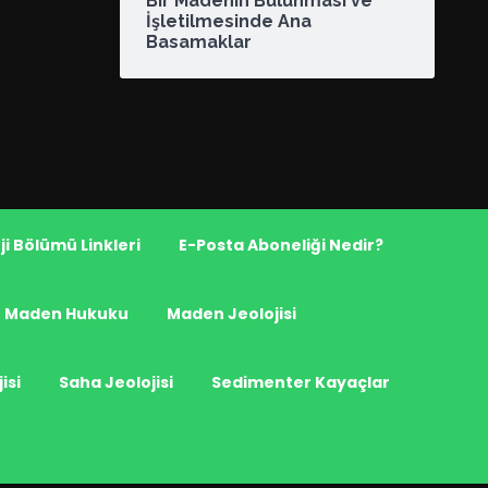
Bir Madenin Bulunması ve
İşletilmesinde Ana
Basamaklar
ji Bölümü Linkleri
E-Posta Aboneliği Nedir?
Maden Hukuku
Maden Jeolojisi
isi
Saha Jeolojisi
Sedimenter Kayaçlar