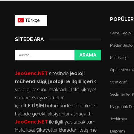
POPÜLER
Genel Jeoloji
SITEDE ARA
Maden Jeoloji
Mineraloji
Optik Mineral
JeoGenc.NET
sitesinde
jeoloji
mühendisliği
,
jeoloji ile ilgili içerik
Stratigrafi
ve bilgiler sunulmaktadır. Telif, şikayet,
Sedimenter K
soru ve/veya sorunlar
için
İLETİŞİM
bölümünden bildirilmesi
Magmatik Pet
halinde gerekli aksiyonlar alınacaktır.
Jeokimya
JeoGenc.NET
ile ilgili yapılacak tüm
Hukuksal Şikayetler Buradan iletişime
Deprem