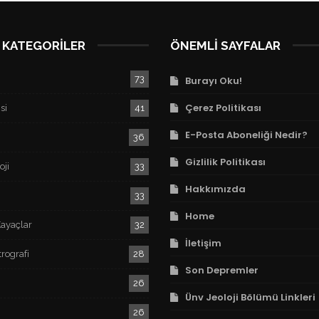
 KATEGORILER
ÖNEMLI SAYFALAR
73
Burayı Oku!
Çerez Politikası
si
41
E-Posta Aboneliği Nedir?
36
Gizlilik Politikası
oji
33
Hakkımızda
33
Home
ayaçlar
32
İletişim
rografi
28
Son Depremler
26
Ünv Jeoloji Bölümü Linkleri
26