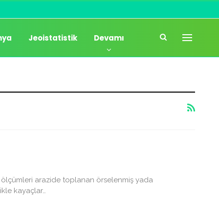
mya
Jeoistatistik
Devamı
ar ölçümleri arazide toplanan örselenmiş yada
ikle kayaçlar…